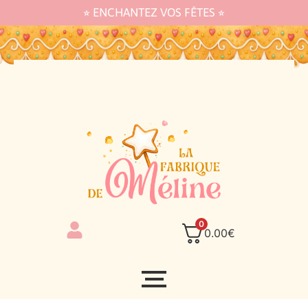
⭐︎ ENCHANTEZ VOS FÊTES ⭐︎
0
0.00
€