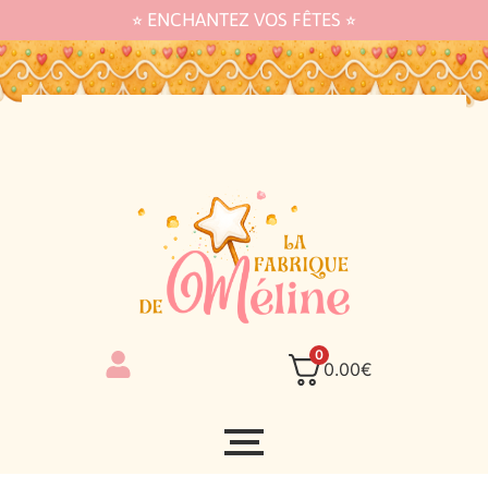
⭐︎ ENCHANTEZ VOS FÊTES ⭐︎
0
0.00
€