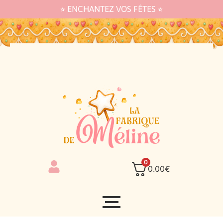
⭐︎ ENCHANTEZ VOS FÊTES ⭐︎
0
0.00
€