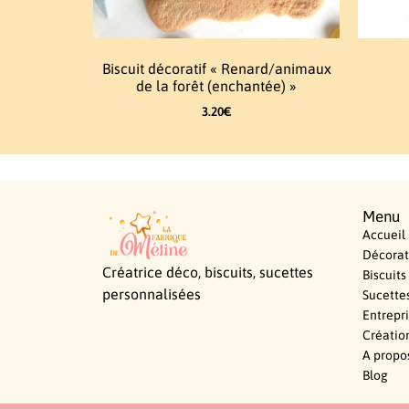
Biscuit décoratif « Renard/animaux
de la forêt (enchantée) »
3.20
€
Menu
Accueil
Décorat
Créatrice déco, biscuits, sucettes
Biscuits
personnalisées
Sucette
Entrepr
Créatio
A propo
Blog