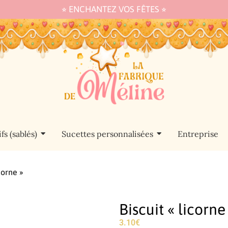
⭐︎ ENCHANTEZ VOS FÊTES ⭐︎
fs (sablés)
Sucettes personnalisées
Entreprise
corne »
Biscuit « licorne
3.10
€