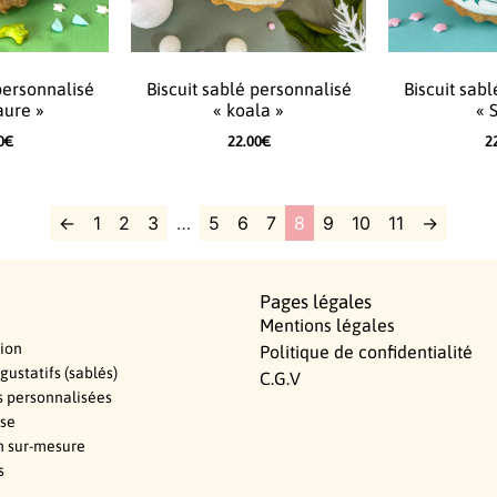
personnalisé
Biscuit sablé personnalisé
Biscuit sab
aure »
« koala »
« S
0
€
22.00
€
2
←
1
2
3
…
5
6
7
8
9
10
11
→
Pages légales
Mentions légales
ion
Politique de confidentialité
 gustatifs (sablés)
C.G.V
s personnalisées
ise
n sur-mesure
s