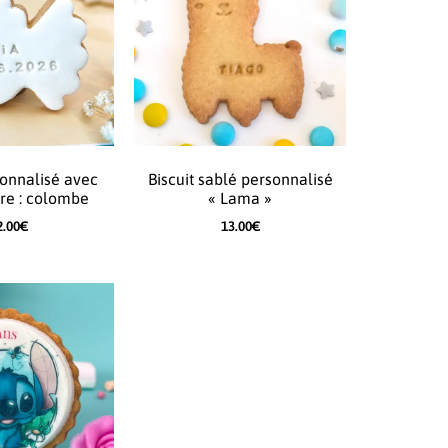
sonnalisé avec
Biscuit sablé personnalisé
cre : colombe
« Lama »
2.00
€
13.00
€