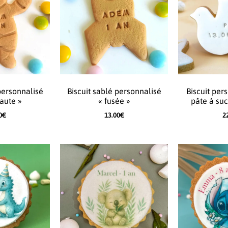
personnalisé
Biscuit sablé personnalisé
Biscuit per
aute »
« fusée »
pâte à su
0
€
13.00
€
2