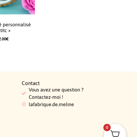
lé personnalisé
titc »
2.00
€
Contact
Vous avez une question ?
Contactez-moi !
lafabrique.de.meline
0