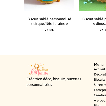
Biscuit sablé personnalisé
Biscuit sablé 
« cirque/fête foraine »
« dinos
22.00
€
22.0
Menu
Accueil
Décorat
Créatrice déco, biscuits, sucettes
Biscuits
personnalisées
Sucette
Entrepr
Créatio
A propo
Blog