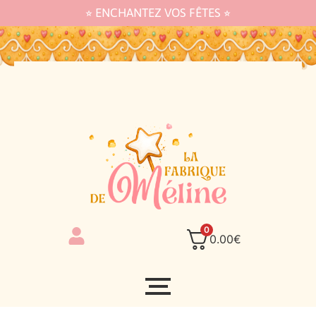
⭐︎ ENCHANTEZ VOS FÊTES ⭐︎
0
0.00
€