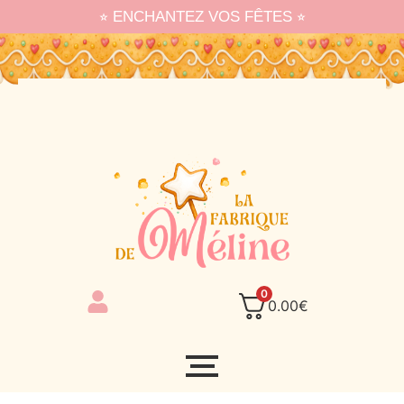
⭐︎ ENCHANTEZ VOS FÊTES ⭐︎
0
0.00
€