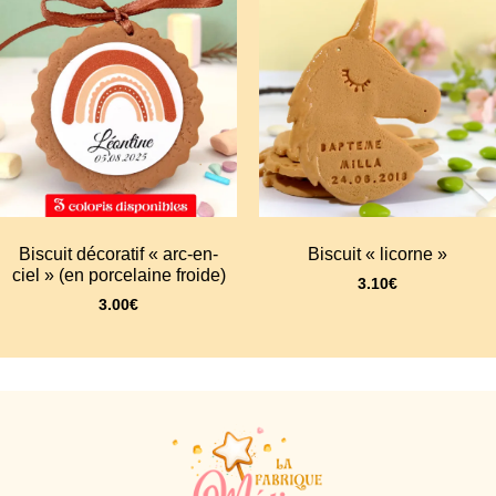
Biscuit décoratif « arc-en-
Biscuit « licorne »
ciel » (en porcelaine froide)
3.10
€
3.00
€