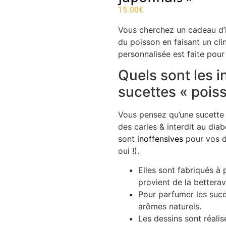
15.00
€
Vous cherchez un cadeau d’i
du poisson en faisant un cli
personnalisée est faite pour
Quels sont les i
sucettes « pois
Vous pensez qu’une sucette 
des caries & interdit au di
sont
inoffensives
pour vos d
oui !).
Elles sont fabriqués à 
provient de la betterav
Pour parfumer les sucett
arômes naturels.
Les dessins sont réalis