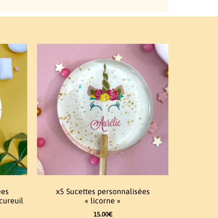
ées
x5 Sucettes personnalisées
cureuil
« licorne »
15.00
€