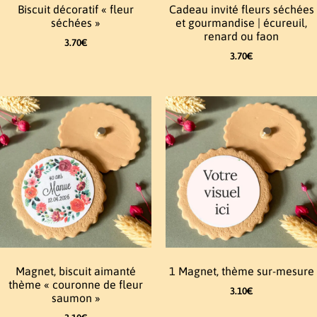
Biscuit décoratif « fleur
Cadeau invité fleurs séchées
séchées »
et gourmandise | écureuil,
renard ou faon
3.70
€
3.70
€
Magnet, biscuit aimanté
1 Magnet, thème sur-mesure
thème « couronne de fleur
3.10
€
saumon »