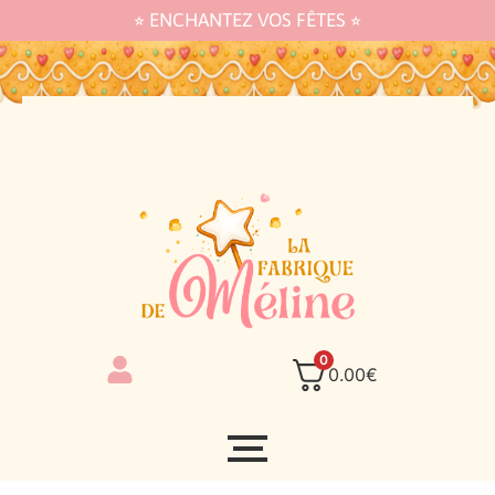
⭐︎ ENCHANTEZ VOS FÊTES ⭐︎
0
0.00
€