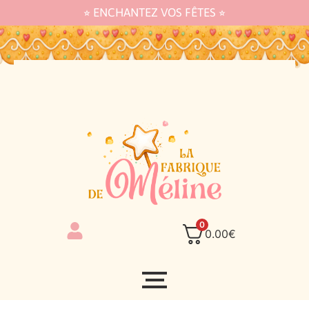
⭐︎ ENCHANTEZ VOS FÊTES ⭐︎
0
0.00
€