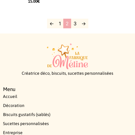
15.00
€
←
1
2
3
→
Créatrice déco, biscuits, sucettes personnalisées
Menu
Accueil
Décoration
Biscuits gustatifs (sablés)
Sucettes personnalisées
Entreprise