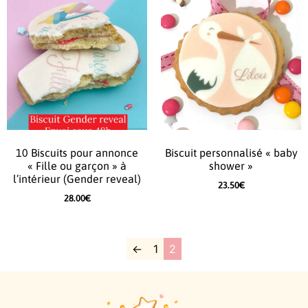
10 Biscuits pour annonce
Biscuit personnalisé « baby
« Fille ou garçon » à
shower »
l’intérieur (Gender reveal)
23.50
€
28.00
€
←
1
2