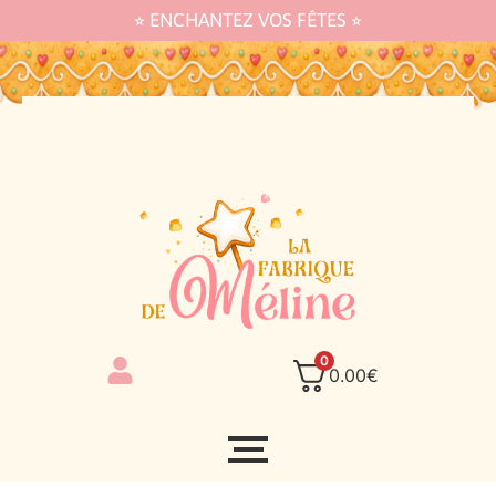
⭐︎ ENCHANTEZ VOS FÊTES ⭐︎
0
0.00
€