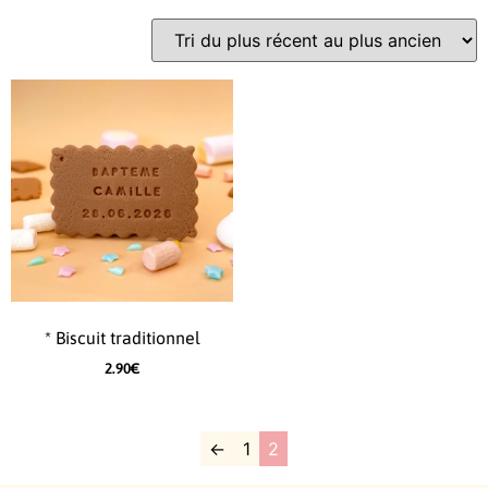
* Biscuit traditionnel
2.90
€
←
1
2