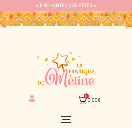
⭐︎ ENCHANTEZ VOS FÊTES ⭐︎
0
0.00
€