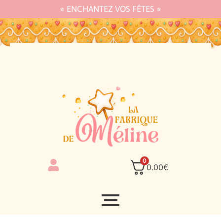
⭐︎ ENCHANTEZ VOS FÊTES ⭐︎
0
0.00
€