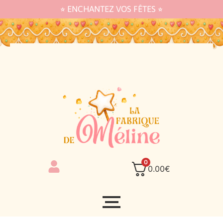
⭐︎ ENCHANTEZ VOS FÊTES ⭐︎
0
0.00
€