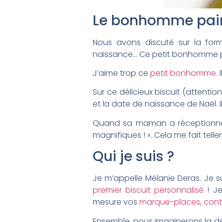
Le bonhomme pain
Nous avons discuté sur la form
naissance… Ce petit bonhomme pa
J’aime trop ce
petit bonhomme
.
Sur ce délicieux biscuit (attentio
et la date de naissance de Naël. I
Quand sa maman a réceptionné s
magnifiques ! ». Cela me fait tell
Qui je suis ?
Je m’appelle Mélanie Deras. Je su
premier biscuit personnalisé
! Je
mesure vos
marque-places
,
cont
Ensemble, nous imaginerons la déco