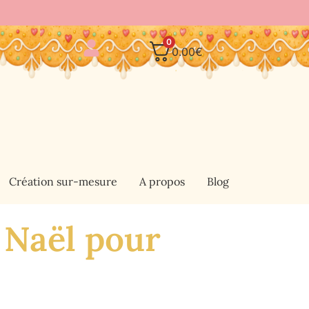
0
0.00
€
Création sur-mesure
A propos
Blog
 Naël pour