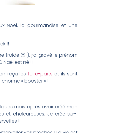
eux Noël, la gourmandise et une
k !!
e froide 😉 ), j’ai gravé le prénom
 Naël est né !!
ien reçu les
faire-parts
et ils sont
n énorme « booster » !
quelques mois après avoir créé mon
s et chaleureuses. Je crée sur-
veilles !! …
merveiller vos proches ! La vie est