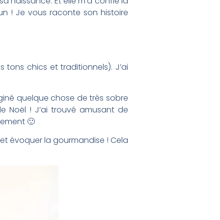
sa naissance. Et elle m’a confié la
 ! Je vous raconte son histoire
ons chics et traditionnels). J’ai
maginé quelque chose de très sobre
de Noël ! J’ai trouvé amusant de
llement 🙂
t et évoquer la gourmandise ! Cela