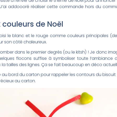
sisté à l’envie de choisir le thème de Noël pour annoncer 
J’ai addoooré réaliser cette commande hors du commun
 couleurs de Noël
si le blanc et le rouge comme couleurs principales (des t
ur son côté chaleureux.
s tomber dans le premier degrés (ou le kitsh) ! Je donc i
elques flocons suffise à symboliser toute l’ambiance 
la tailles des lignes. Ça se fait beaucoup en déco actue
» au bord du carton pour rappeler les contours du biscui
écieux au carton.