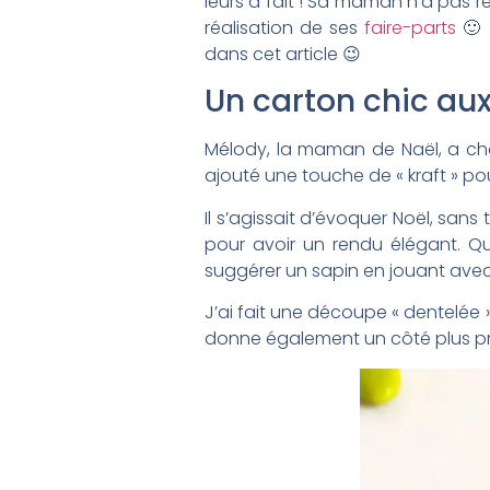
leurs a fait ! Sa maman n’a pas ré
réalisation de ses
faire-parts
🙂 
dans cet article 😉
Un carton chic aux
Mélody, la maman de Naël, a choi
ajouté une touche de « kraft » po
Il s’agissait d’évoquer Noël, san
pour avoir un rendu élégant. Qu
suggérer un sapin en jouant avec 
J’ai fait une découpe « dentelée 
donne également un côté plus pr