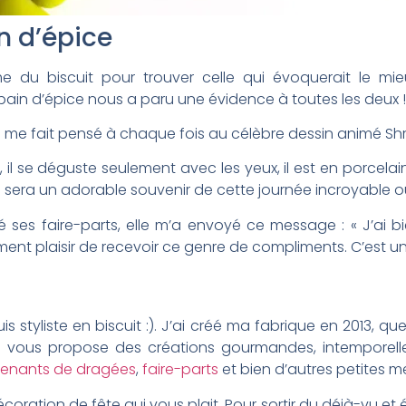
 d’épice
e du biscuit pour trouver celle qui évoquerait le mi
in d’épice nous a paru une évidence à toutes les deux !
 Il me fait pensé à chaque fois au célèbre dessin animé Shre
n, il se déguste seulement avec les yeux, il est en porcelain
l sera un adorable souvenir de cette journée incroyable où
es faire-parts, elle m’a envoyé ce message : « J’ai b
ement plaisir de recevoir ce genre de compliments. C’est u
is styliste en biscuit :). J’ai créé ma fabrique en 2013, 
 vous propose des créations gourmandes, intemporelle
enants de dragées
,
faire-parts
et bien d’autres petites mer
ration de fête qui vous plait. Pour sortir du déjà-vu et é