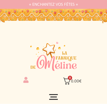
⭐︎ ENCHANTEZ VOS FÊTES ⭐︎
0
0.00
€