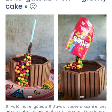
cake » 🙂
btr
btr
Et voilà notre gâteau !! J’avais souvent admiré des
gravity cake sur facebook ou instagram… Sans jamais