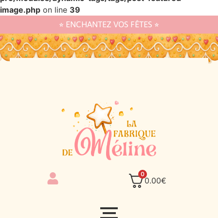
image.php
on line
39
⭐︎ ENCHANTEZ VOS FÊTES ⭐︎
0
0.00
€