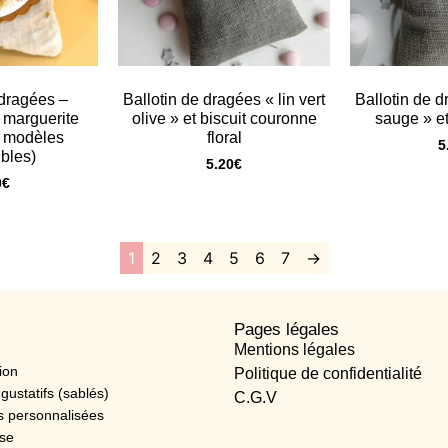
 dragées –
Ballotin de dragées « lin vert
Ballotin de d
marguerite
olive » et biscuit couronne
sauge » et 
 modèles
floral
5
bles)
5.20
€
0
€
1
2
3
4
5
6
7
→
Pages légales
Mentions légales
ion
Politique de confidentialité
 gustatifs (sablés)
C.G.V
s personnalisées
ise