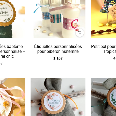
ées baptême
Étiquettes personnalisées
Petit pot pou
 personnalisé –
pour biberon maternité
Tropica
rel chic
1.10
€
4
0
€