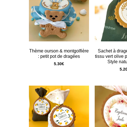
Thème ourson & montgolfière
Sachet à drag
: petit pot de dragées
tissu vert olive
Style natu
5.30
€
5.2