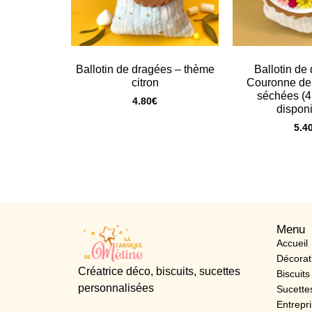
Ballotin de dragées – thème
Ballotin de
citron
Couronne de 
séchées (4
4.80
€
disponi
5.4
Menu
Accueil
Décorat
Créatrice déco, biscuits, sucettes
Biscuits
personnalisées
Sucette
Entrepr