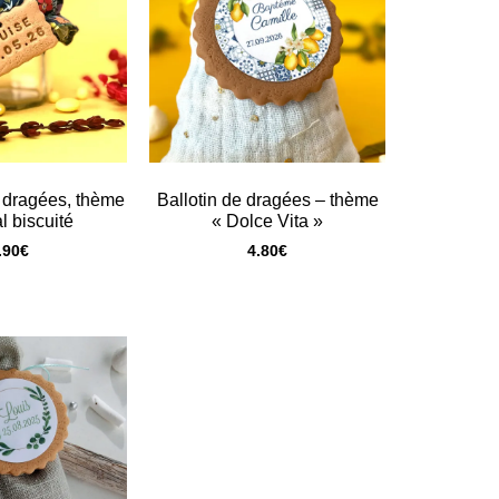
r dragées, thème
Ballotin de dragées – thème
l biscuité
« Dolce Vita »
.90
€
4.80
€